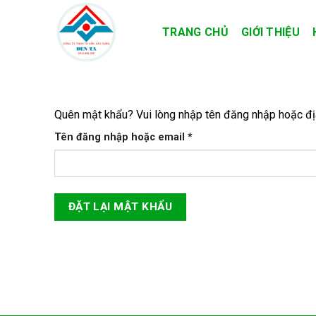
Skip
to
TRANG CHỦ
GIỚI THIỆU
content
Quên mật khẩu? Vui lòng nhập tên đăng nhập hoặc địa
Bắt
Tên đăng nhập hoặc email
*
buộc
ĐẶT LẠI MẬT KHẨU