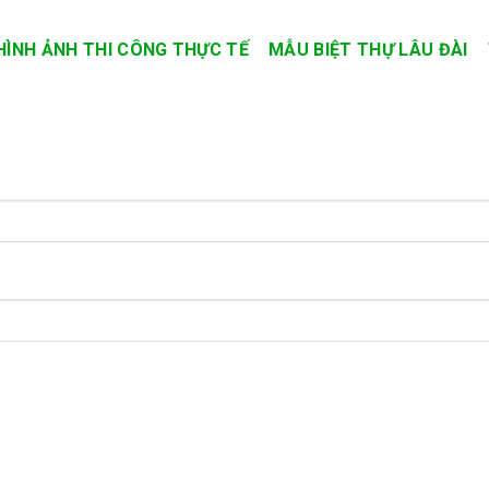
HÌNH ẢNH THI CÔNG THỰC TẾ
MẪU BIỆT THỰ LÂU ĐÀI