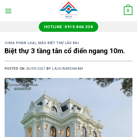
Skip
0
to
content
HOTLINE: 0915.866.338
CHƯA PHẦN LOẠI
,
MẪU BIỆT THỰ LÂU ĐÀI
Biệt thự 3 tầng tân cổ điển ngang 10m.
POSTED ON
26/09/2021
BY
LAUDAIMIENNAM