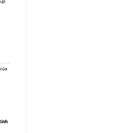
hất
 của
tinh