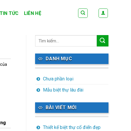
TIN TỨC
LIÊN HỆ
DANH MỤC
 của
Chưa phần loại
Mẫu biệt thự lâu đài
BÀI VIẾT MỚI
ợng
Thiết kế biệt thự cổ điển đẹp