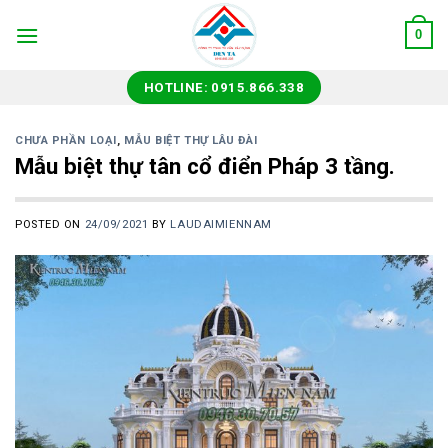
Skip
0
to
content
HOTLINE: 0915.866.338
CHƯA PHẦN LOẠI
,
MẪU BIỆT THỰ LÂU ĐÀI
Mẫu biệt thự tân cổ điển Pháp 3 tầng.
POSTED ON
24/09/2021
BY
LAUDAIMIENNAM