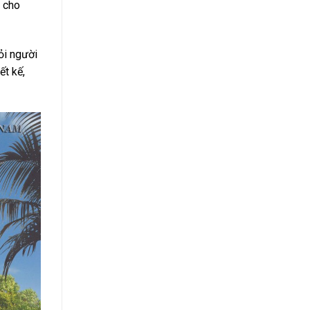
g cho
ỏi người
ết kế,