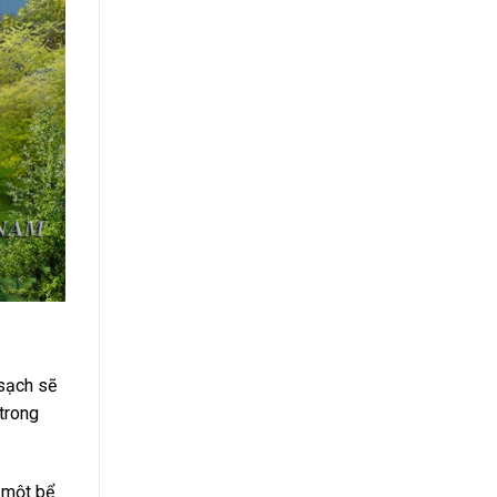
 sạch sẽ
trong
ó một bể