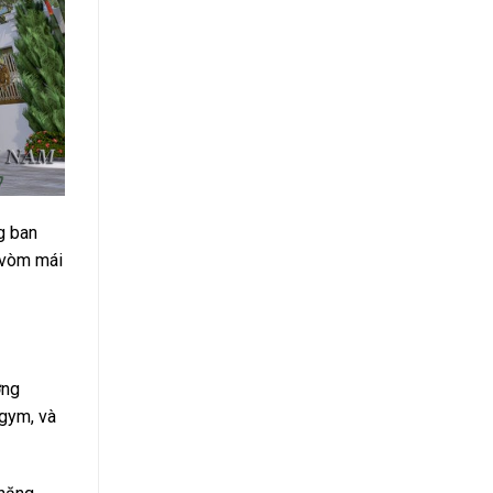
g ban
g vòm mái
ởng
 gym, và