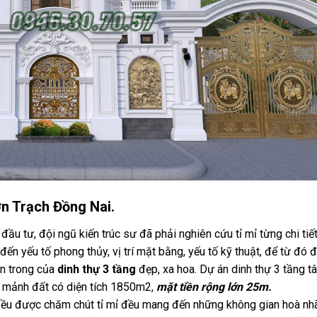
hơn Trạch Đồng Nai.
ầu tư, đội ngũ kiến trúc sư đã phải nghiên cứu tỉ mỉ từng chi tiế
đến yếu tố phong thủy, vị trí mặt bằng, yếu tố kỹ thuật, để từ đó 
ên trong của
dinh thự 3 tầng
đẹp, xa hoa. Dự án dinh thự 3 tầng t
n mảnh đất có diện tích 1850m2,
mặt tiền rộng lớn 25m.
 đều được chăm chút tỉ mỉ đều mang đến những không gian hoà nh