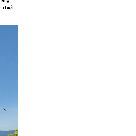
 năng
ạn biết