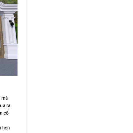
t mà
đưa ra
ân cổ
ã hơn