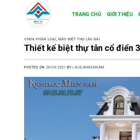
Skip
to
TRANG CHỦ
GIỚI THIỆU
content
CHƯA PHẦN LOẠI
,
MẪU BIỆT THỰ LÂU ĐÀI
Thiết kế biệt thự tân cổ điển 3
POSTED ON
24/09/2021
BY
LAUDAIMIENNAM