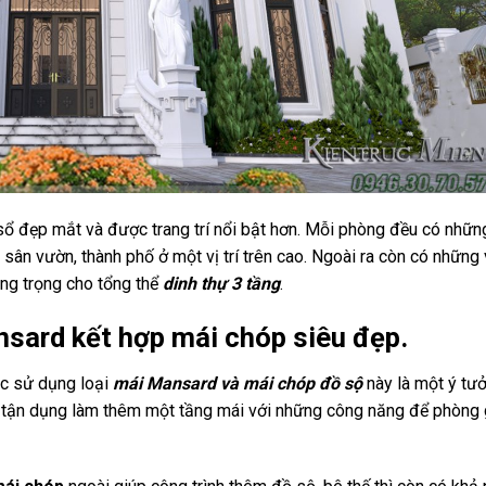
sổ đẹp mắt và được trang trí nổi bật hơn. Mỗi phòng đều có nhữn
 sân vườn, thành phố ở một vị trí trên cao. Ngoài ra còn có nhữn
ng trọng cho tổng thể
dinh thự 3 tầng
.
nsard kết hợp mái chóp siêu đẹp.
iệc sử dụng loại
mái Mansard và mái chóp đồ sộ
này là một ý tư
nh tận dụng làm thêm một tầng mái với những công năng để phòng