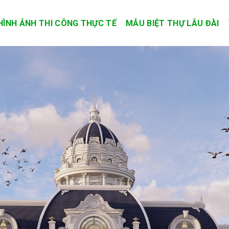
HÌNH ẢNH THI CÔNG THỰC TẾ
MẪU BIỆT THỰ LÂU ĐÀI